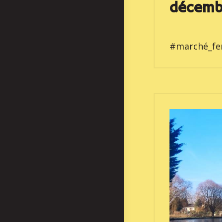
décemb
#marché_fer