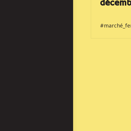
décemb
#marché_fe