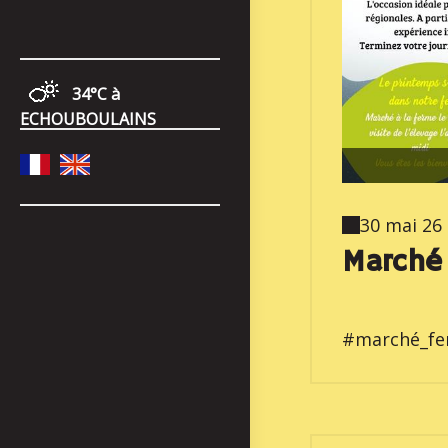
34°C
à
ECHOUBOULAINS
30 mai 26
Marché 
#marché_fer