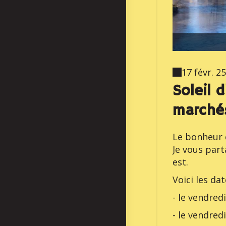
17 févr. 25
Soleil 
marchés
Le bonheur c
Je vous part
est.
Voici les da
- le vendred
- le vendred