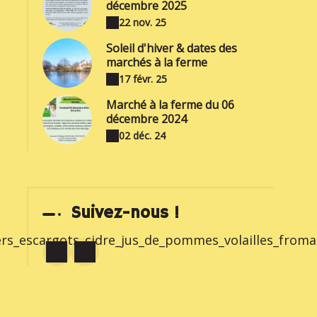
décembre 2025
22 nov. 25
Soleil d'hiver & dates des
marchés à la ferme
17 févr. 25
Marché à la ferme du 06
décembre 2024
02 déc. 24
Suivez-nous !
s_escargots_cidre_jus_de_pommes_volailles_fromag